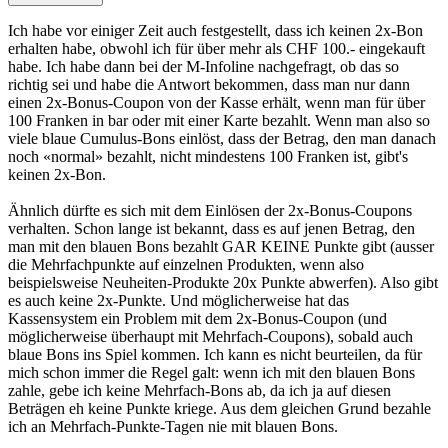
Ich habe vor einiger Zeit auch festgestellt, dass ich keinen 2x-Bon
erhalten habe, obwohl ich für über mehr als CHF 100.- eingekauft
habe. Ich habe dann bei der M-Infoline nachgefragt, ob das so
richtig sei und habe die Antwort bekommen, dass man nur dann
einen 2x-Bonus-Coupon von der Kasse erhält, wenn man für über
100 Franken in bar oder mit einer Karte bezahlt. Wenn man also so
viele blaue Cumulus-Bons einlöst, dass der Betrag, den man danach
noch «normal» bezahlt, nicht mindestens 100 Franken ist, gibt's
keinen 2x-Bon.
Ähnlich dürfte es sich mit dem Einlösen der 2x-Bonus-Coupons
verhalten. Schon lange ist bekannt, dass es auf jenen Betrag, den
man mit den blauen Bons bezahlt GAR KEINE Punkte gibt (ausser
die Mehrfachpunkte auf einzelnen Produkten, wenn also
beispielsweise Neuheiten-Produkte 20x Punkte abwerfen). Also gibt
es auch keine 2x-Punkte. Und möglicherweise hat das
Kassensystem ein Problem mit dem 2x-Bonus-Coupon (und
möglicherweise überhaupt mit Mehrfach-Coupons), sobald auch
blaue Bons ins Spiel kommen. Ich kann es nicht beurteilen, da für
mich schon immer die Regel galt: wenn ich mit den blauen Bons
zahle, gebe ich keine Mehrfach-Bons ab, da ich ja auf diesen
Beträgen eh keine Punkte kriege. Aus dem gleichen Grund bezahle
ich an Mehrfach-Punkte-Tagen nie mit blauen Bons.