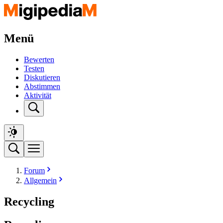
Menü
Bewerten
Testen
Diskutieren
Abstimmen
Aktivität
Forum
Allgemein
Recycling