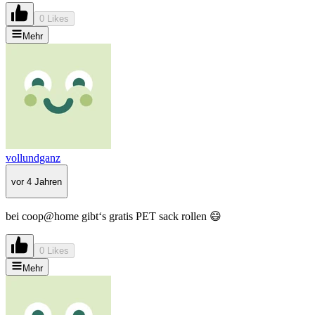
0 Likes
Mehr
vollundganz
vor 4 Jahren
bei coop@home gibt‘s gratis PET sack rollen 😄
0 Likes
Mehr