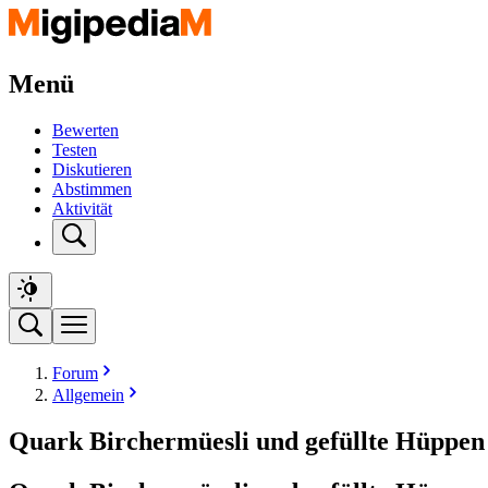
Menü
Bewerten
Testen
Diskutieren
Abstimmen
Aktivität
Forum
Allgemein
Quark Birchermüesli und gefüllte Hüppen 