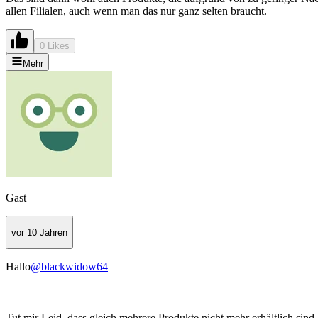
allen Filialen, auch wenn man das nur ganz selten braucht.
0 Likes
Mehr
Gast
vor 10 Jahren
Hallo
@blackwidow64
Tut mir Leid, dass gleich mehrere Produkte nicht mehr erhältlich sind,