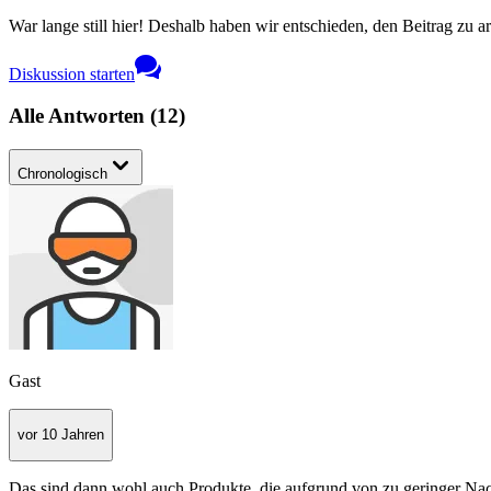
War lange still hier! Deshalb haben wir entschieden, den Beitrag zu a
Diskussion starten
Alle Antworten
(
12
)
Chronologisch
Gast
vor 10 Jahren
Das sind dann wohl auch Produkte, die aufgrund von zu geringer Nach