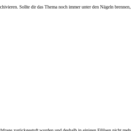
rchivieren. Sollte dir das Thema noch immer unter den Nägeln brennen, 
frage zurückgestuft wurden und deshalb in einigen Fililaen nicht meh