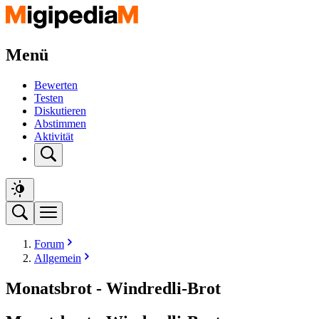
Menü
Bewerten
Testen
Diskutieren
Abstimmen
Aktivität
Forum
Allgemein
Monatsbrot - Windredli-Brot