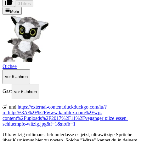
0 Likes
Mehr
Oichee
vor 6 Jahren
Gast
vor 6 Jahren
🤣 und
https://external-content.duckduckgo.com/iu/?
u=https%3A%2F%2Fwww.kaufdex.com%2Fwp-
content%2Fuploads%2F2017%2F11%2Fveganger-pilze-essen-
schluempfe-witzig.jpg&f=1&nofb=1
Ultrawitzig rollimaus. Ich unterlasse es jetzt, ultrawitzige Sprüche
über Karnismus hier zu posten. Solche "Witze" kannst du in deinem