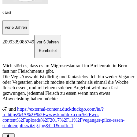
Gast
vor 6 Jahren
2099339085749
vor 6 Jahren
Bearbeitet
Mich stört es, dass es im Migrosrestaurant im Breitenrain in Bern
fast nur Fleischmenus gibt.
Die Vegi-Auswahl ist dürftig und fantasielos. Ich bin weder Veganer
oder Vegetarier, aber ich möchte nicht mehr als einmal die Woche
fleisch essen, und mit einem solchen Angebot wird man fast
gezwungen, jedesmal Fleisch zu essen wenn man etwas
Abwechslung haben möchte.
🤣 und
https://external-content.duckduckgo.com/iu/?
u=https%3A%2F%2Fwww.kaufdex.com%2Fwp-
content%2Fuploads%2F2017%2F11%2Fveganger-pilze-essen-
schluempfe-witzig.jpg&f=1&nofb=1