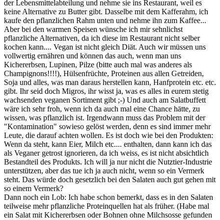
der Lebensmittelabteilung und nehme sie ins Restaurant, weil es
keine Alternative zu Butter gibt. Dasselbe mit dem Kafferahm, ich
kaufe den pflanzlichen Rahm unten und nehme ihn zum Kaffee...
Aber bei den warmen Speisen wünsche ich mir sehnlichst
pflanzliche Alternativen, da ich diese im Restaurant nicht selber
kochen kann.... Vegan ist nicht gleich Diät. Auch wir müssen uns
vollwertig ernähren und können das auch, wenn man uns
Kichererbsen, Lupinen, Pilze (bitte auch mal was anderes als
Champignons!!!!), Hülsenfrüchte, Proteinen aus allen Getreiden,
Soja und alles, was man daraus herstellen kann, Hanfprotein etc. etc.
gibt. Ihr seid doch Migros, ihr wisst ja, was es alles in eurem stetig
wachsenden veganen Sortiment gibt ;-) Und auch am Salatbuffett
wäre ich sehr froh, wenn ich da auch mal eine Chance hätte, zu
wissen, was pflanzlich ist. Irgendwann muss das Problem mit der
"Kontamination" sowieso gelöst werden, denn es sind immer mehr
Leute, die darauf achten wollen. Es ist doch wie bei den Produkten:
Wenn da steht, kann Eier, Milch etc.... enthalten, dann kann ich das
als Veganer getrost ignorieren, da ich weiss, es ist nicht absichtlich
Bestandteil des Produkts. Ich will ja nur nicht die Nutztier-Industrie
unterstützen, aber das tue ich ja auch nicht, wenn so ein Vermerk
steht. Das würde doch gesetzlich bei den Salaten auch gut gehen mit
so einem Vermerk?
Dann noch ein Lob: Ich habe schon bemerkt, dass es in den Salaten
teilweise mehr pflanzliche Proteinquellen hat als früher. (Habe mal
ein Salat mit Kichererbsen oder Bohnen ohne Milchsosse gefunden