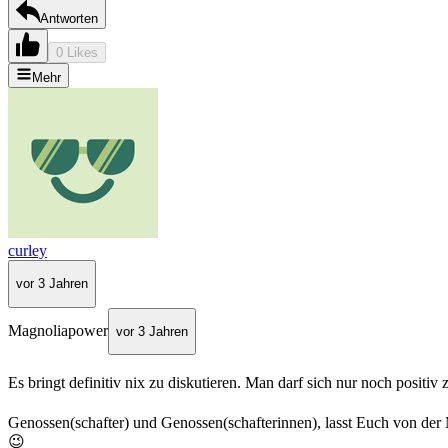
Antworten
0 Likes
Mehr
curley
vor 3 Jahren
Magnoliapower
vor 3 Jahren
Es bringt definitiv nix zu diskutieren. Man darf sich nur noch posit
Genossen(schafter) und Genossen(schafterinnen), lasst Euch von der
😉