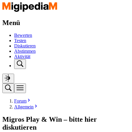
Menü
Bewerten
Testen
Diskutieren
Abstimmen
Aktivität
Forum
Allgemein
Migros Play & Win – bitte hier
diskutieren