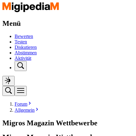
Menü
Bewerten
Testen
Diskutieren
Abstimmen
Aktivität
Forum
Allgemein
Migros Magazin Wettbewerbe