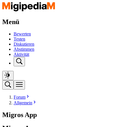
Menü
Bewerten
Testen
Diskutieren
Abstimmen
Aktivität
Forum
Allgemein
Migros App