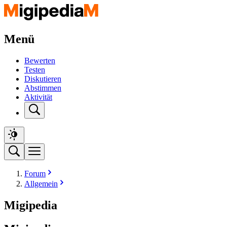
Menü
Bewerten
Testen
Diskutieren
Abstimmen
Aktivität
Forum
Allgemein
Migipedia