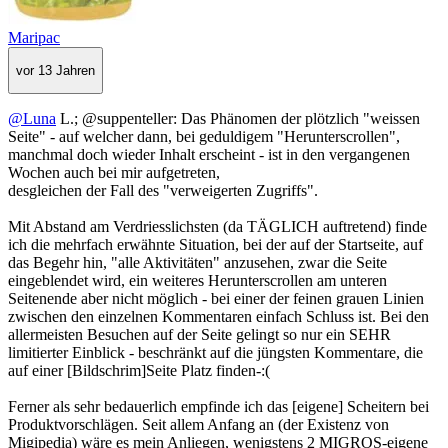
Maripac
vor 13 Jahren
@Luna
L.; @suppenteller: Das Phänomen der plötzlich "weissen
Seite" - auf welcher dann, bei geduldigem "Herunterscrollen",
manchmal doch wieder Inhalt erscheint - ist in den vergangenen
Wochen auch bei mir aufgetreten,
desgleichen der Fall des "verweigerten Zugriffs".
Mit Abstand am Verdriesslichsten (da TÄGLICH auftretend) finde
ich die mehrfach erwähnte Situation, bei der auf der Startseite, auf
das Begehr hin, "alle Aktivitäten" anzusehen, zwar die Seite
eingeblendet wird, ein weiteres Herunterscrollen am unteren
Seitenende aber nicht möglich - bei einer der feinen grauen Linien
zwischen den einzelnen Kommentaren einfach Schluss ist. Bei den
allermeisten Besuchen auf der Seite gelingt so nur ein SEHR
limitierter Einblick - beschränkt auf die jüngsten Kommentare, die
auf einer [Bildschrim]Seite Platz finden-:(
Ferner als sehr bedauerlich empfinde ich das [eigene] Scheitern bei
Produktvorschlägen. Seit allem Anfang an (der Existenz von
Migipedia) wäre es mein Anliegen, wenigstens 2 MIGROS-eigene