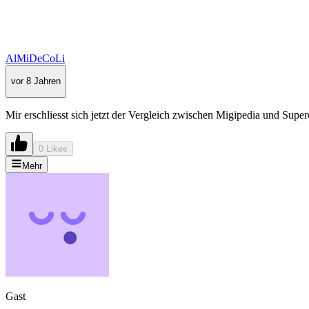
AlMiDeCoLi
vor 8 Jahren
Mir erschliesst sich jetzt der Vergleich zwischen Migipedia und Supe
0 Likes
Mehr
Gast