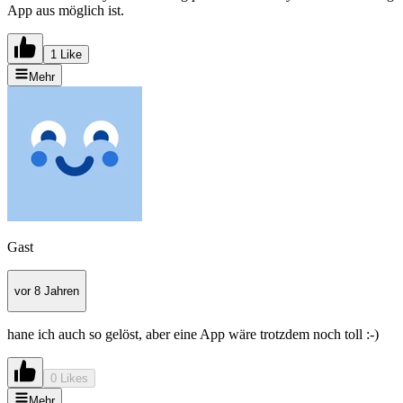
App aus möglich ist.
1 Like
Mehr
Gast
vor 8 Jahren
hane ich auch so gelöst, aber eine App wäre trotzdem noch toll :-)
0 Likes
Mehr