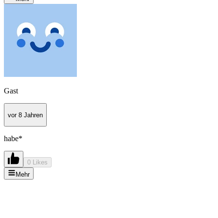
Gast
vor 8 Jahren
habe*
0 Likes
Mehr