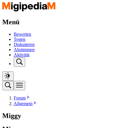
Menü
Bewerten
Testen
Diskutieren
Abstimmen
Aktivität
Forum
Allgemein
Miggy