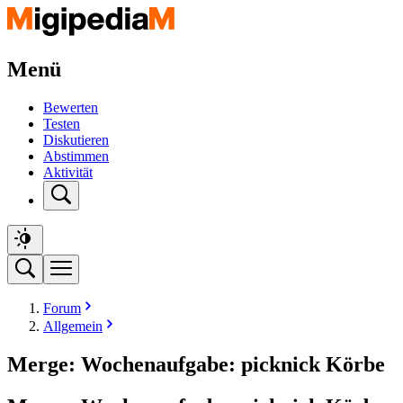
Menü
Bewerten
Testen
Diskutieren
Abstimmen
Aktivität
Forum
Allgemein
Merge: Wochenaufgabe: picknick Körbe