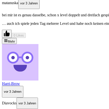
matanuska
vor 3 Jahren
bei mir ist es genau dasselbe, schon x level doppelt und dreifach gespi
… auch ich spiele jeden Tag mehrere Level und habe noch keinen ei
0 Likes
Mehr
Harri-Brow
vor 3 Jahren
Diavocks
vor 3 Jahren