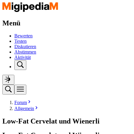
Menü
Bewerten
Testen
Diskutieren
Abstimmen
Aktivität
Forum
Allgemein
Low-Fat Cervelat und Wienerli