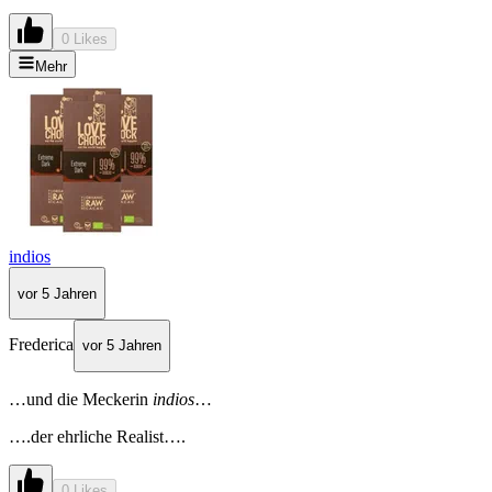
0 Likes
Mehr
indios
vor 5 Jahren
Frederica
vor 5 Jahren
…und die Meckerin
indios
…
….der ehrliche Realist….
0 Likes