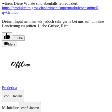
wären. Diese Würste sind ebenfalls fettreduziert:
https://produkte.migros.ch/sortiment/supermarkt/lebensmittel?
q=Grillido
Deinen Input nehmen wir jedoch sehr gerne bei uns auf, um eine
Lancierung zu prüfen. Liebe Grüsse, Richi
1 Like
Mehr
Frederica
vor 5 Jahren
M-Infoline
vor 5 Jahren