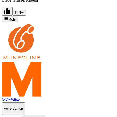
Liebe Grüsse, Angela
1 Like
Mehr
M-Infoline
vor 5 Jahren