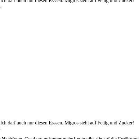
Ich darf auch nur diesen Esssen. Migros steht auf Fettig und Zucker!
.
Ich darf auch nur diesen Esssen. Migros steht auf Fettig und Zucker!
.
er Nachfrage. Gead wo es immer mehr Leute gibt, die auf die Ernährun