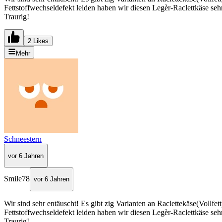
Fettstoffwechseldefekt leiden haben wir diesen Legèr-Raclettkäse sehr
Traurig!
2 Likes
Mehr
Schneestern
vor 6 Jahren
Smile78
vor 6 Jahren
Wir sind sehr entäuscht! Es gibt zig Varianten an Raclettekäse(Vollfe
Fettstoffwechseldefekt leiden haben wir diesen Legèr-Raclettkäse sehr
Traurig!