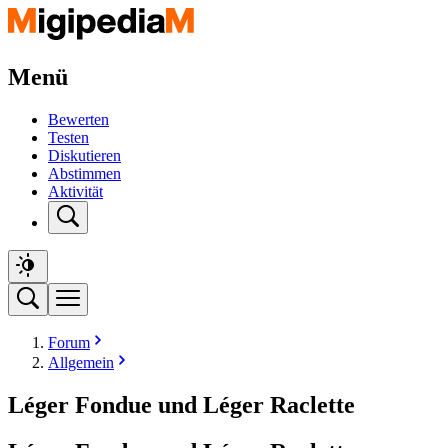
Menü
Bewerten
Testen
Diskutieren
Abstimmen
Aktivität
Forum
Allgemein
Léger Fondue und Léger Raclette