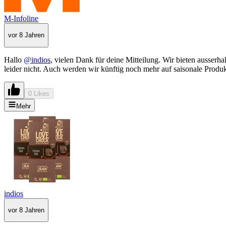
M-Infoline
vor 8 Jahren
Hallo
@indios
, vielen Dank für deine Mitteilung. Wir bieten ausserh
leider nicht. Auch werden wir künftig noch mehr auf saisonale Produ
0 Likes
Mehr
indios
vor 8 Jahren