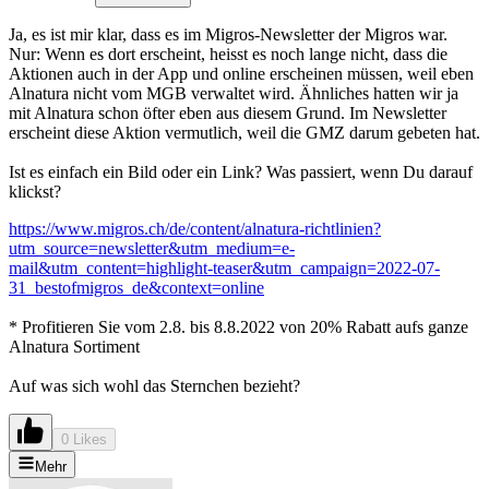
Ja, es ist mir klar, dass es im Migros-Newsletter der Migros war.
Nur: Wenn es dort erscheint, heisst es noch lange nicht, dass die
Aktionen auch in der App und online erscheinen müssen, weil eben
Alnatura nicht vom MGB verwaltet wird. Ähnliches hatten wir ja
mit Alnatura schon öfter eben aus diesem Grund. Im Newsletter
erscheint diese Aktion vermutlich, weil die GMZ darum gebeten hat.
Ist es einfach ein Bild oder ein Link? Was passiert, wenn Du darauf
klickst?
https://www.migros.ch/de/content/alnatura-richtlinien?
utm_source=newsletter&utm_medium=e-
mail&utm_content=highlight-teaser&utm_campaign=2022-07-
31_bestofmigros_de&context=online
* Profitieren Sie vom 2.8. bis 8.8.2022 von 20% Rabatt aufs ganze
Alnatura Sortiment
Auf was sich wohl das Sternchen bezieht?
0 Likes
Mehr