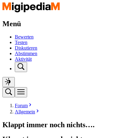
Menü
Bewerten
Testen
Diskutieren
Abstimmen
Aktivität
Forum
Allgemein
Klappt immer noch nichts….