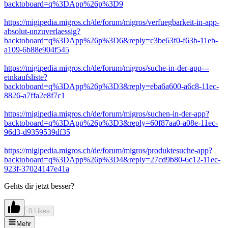
backtoboard=q%3DApp%26p%3D9
https://migipedia.migros.ch/de/forum/migros/verfuegbarkeit-in-app-
absolut-unzuverlaessig?
backtoboard=q%3DApp%26p%3D6&reply=c3be63f0-f63b-11eb-
a109-6b88e904f545
https://migipedia.migros.ch/de/forum/migros/suche-in-der-app---
einkaufsliste?
backtoboard=q%3DApp%26p%3D3&reply=eba6a600-a6c8-11ec-
8826-a7ffa2e8f7c1
https://migipedia.migros.ch/de/forum/migros/suchen-in-der-app?
backtoboard=q%3DApp%26p%3D3&reply=60f87aa0-a08e-11ec-
96d3-d9359539df35
https://migipedia.migros.ch/de/forum/migros/produktesuche-app?
backtoboard=q%3DApp%26p%3D4&reply=27cd9b80-6c12-11ec-
923f-37024147e41a
Gehts dir jetzt besser?
0 Likes
Mehr