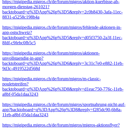
https://migipedia.migros.ch/de/forum/migros/aktion-kuerbisse-ab-
morgen-dienstag-261021?
backtoboard=q%3DApp%26p%3D5&reply=2c0b8430-3afa-11ec-
8831-a5258c198b4a
https://migipedia.migros.ch/de/forum/migros/fehlende-aktionen-in-
app-ostschweiz?
backtoboard=q%3DApp%26p%3D5&reply=d05f3750-2a3f-11ec-
8fdf-c9febc0fb5c5
https://migipedia.migros.ch/de/forum/migros/aktionen-
unvollstaendig-in-app?
backtoboard=q%3DApp%26p%3D6&reply=3c31c7e0-e882-11eb-
9d3c-4919522d568d
https://migipedia.migros.ch/de/forum/migros/m-classic-
pouletstreifen?
backtoboard=q%3DApp%26p%3D8&reply=d1eac750-776c-11eb-
a8bf-05da1daa3243
https://migipedia.migros.ch/de/forum/migros/sportnahrung-nicht-auf-
app?backtoboard=q%3DApp%26p%3D8&reply=f285dc90-6b8a-
11eb-a8bf-05da1daa3243
https://migipedia.migros.ch/de/forum/migros/migros-aktionsflyer?