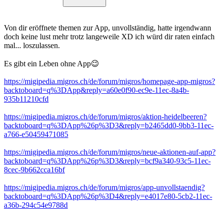
Von dir eröffnete themen zur App, unvollständig, hatte irgendwann
doch keine lust mehr trotz langeweile XD ich würd dir raten einfach
mal... loszulassen.
Es gibt ein Leben ohne App😉
https://migipedia.migros.ch/de/forum/migros/homepage-app-migros?
backtoboard=q%3DApp&reply=a60e0f90-ec9e-11ec-8a4b-
935b11210cfd
https://migipedia.migros.ch/de/forum/migros/aktion-heidelbeeren?
backtoboard=q%3DApp%26p%3D3&reply=b2465dd0-9bb3-11ec-
a766-e50459471085
https://migipedia.migros.ch/de/forum/migros/neue-aktionen-auf-app?
backtoboard=q%3DApp%26p%3D3&reply=bcf9a340-93c5-11ec-
8cec-9b662cca16bf
https://migipedia.migros.ch/de/forum/migros/app-unvollstaendig?
backtoboard=q%3DApp%26p%3D4&reply=e4017e80-5cb2-11ec-
a36b-294c54e9788d