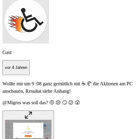
Gast
vor 4 Jahren
Wollte mir um 9 :08 ganz gemütlich mit ☕ 🥐 die Aktionen am PC
anschauen, Resultat siehe Anhang!
@Migros was soll das? 🤨 😒 🙄 😕 😮