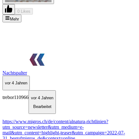
0 Likes
Mehr
Nachtspalter
vor 4 Jahren
trebor110966
vor 4 Jahren
Bearbeitet
https://www.migros.ch/de/content/alnatura-richtlinien?
utm_source=newsletter&utm_medium=e-
mail&utm_content=highlight-teaser&utm_campaign=2022-07-
31_bestofmigros_de&context=online