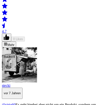
4.7
0 Likes
Mehr
stecki
vor 7 Jahren
@sirio60
Es geht hierbei aber nicht um ein Produkt, sondern um