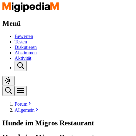
Menü
Bewerten
Testen
Diskutieren
Abstimmen
Aktivität
Forum
Allgemein
Hunde im Migros Restaurant