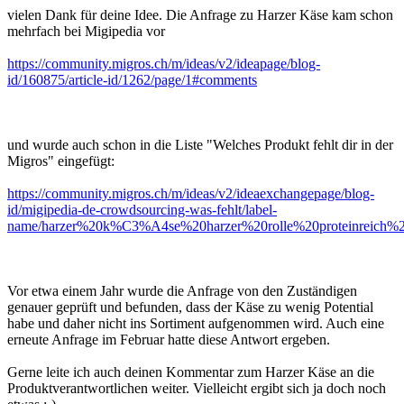
vielen Dank für deine Idee. Die Anfrage zu Harzer Käse kam schon
mehrfach bei Migipedia vor
https://community.migros.ch/m/ideas/v2/ideapage/blog-
id/160875/article-id/1262/page/1#comments
und wurde auch schon in die Liste "Welches Produkt fehlt dir in der
Migros" eingefügt:
https://community.migros.ch/m/ideas/v2/ideaexchangepage/blog-
id/migipedia-de-crowdsourcing-was-fehlt/label-
name/harzer%20k%C3%A4se%20harzer%20rolle%20proteinreich%2
Vor etwa einem Jahr wurde die Anfrage von den Zuständigen
genauer geprüft und befunden, dass der Käse zu wenig Potential
habe und daher nicht ins Sortiment aufgenommen wird. Auch eine
erneute Anfrage im Februar hatte diese Antwort ergeben.
Gerne leite ich auch deinen Kommentar zum Harzer Käse an die
Produktverantwortlichen weiter. Vielleicht ergibt sich ja doch noch