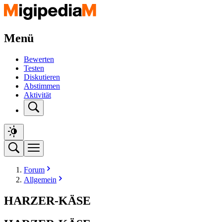
Menü
Bewerten
Testen
Diskutieren
Abstimmen
Aktivität
Forum
Allgemein
HARZER-KÄSE