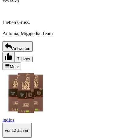
etwas :-)
Lieben Gruss,
Antonia, Migipedia-Team
Antworten
7 Likes
Mehr
indios
vor 12 Jahren