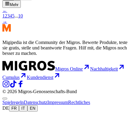
Mehr
←
1
2
3
4
5
...
10
→
Migipedia ist die Community der Migros. Bewerte Produkte, teste
sie gratis, stelle und beantworte Fragen. Hilf mit, die Migros noch
besser zu machen.
Migros Online
Nachhaltigkeit
Cumulus
Kundendienst
© 2026 Migros-Genossenschafts-Bund
Spielregeln
Datenschutz
Impressum
Rechtliches
DE
FR
IT
EN