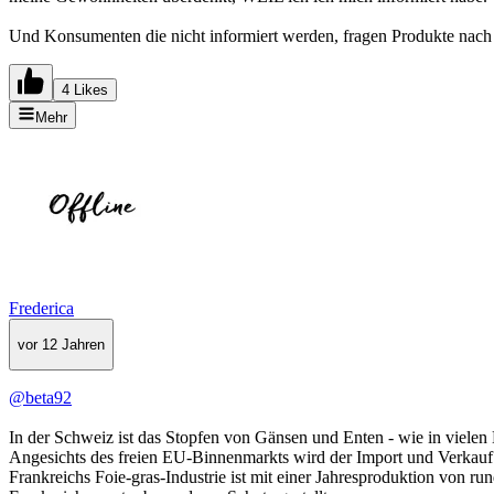
Und Konsumenten die nicht informiert werden, fragen Produkte nach d
4 Likes
Mehr
Frederica
vor 12 Jahren
@beta92
In der Schweiz ist das Stopfen von Gänsen und Enten - wie in vielen E
Angesichts des freien EU-Binnenmarkts wird der Import und Verkauf 
Frankreichs Foie-gras-Industrie ist mit einer Jahresproduktion von r