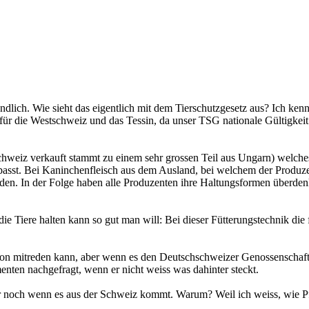
reundlich. Wie sieht das eigentlich mit dem Tierschutzgesetz aus? Ich k
für die Westschweiz und das Tessin, da unser TSG nationale Gültigkeit 
hweiz verkauft stammt zu einem sehr grossen Teil aus Ungarn) welches p
passt. Bei Kaninchenfleisch aus dem Ausland, bei welchem der Produze
rden. In der Folge haben alle Produzenten ihre Haltungsformen überde
 die Tiere halten kann so gut man will: Bei dieser Fütterungstechnik die
ion mitreden kann, aber wenn es den Deutschschweizer Genossenschafte
ten nachgefragt, wenn er nicht weiss was dahinter steckt.
r nur noch wenn es aus der Schweiz kommt. Warum? Weil ich weiss, wie 