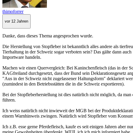
thimoforrer
vor 12 Jahren
Danke, dass dieses Thema angesprochen wurde.
Die Herstellung von Stopfleber ist bekanntlich alles andere als tierf
Tierhaltung in der Schweiz sogar verboten sein? Das gälte dann auch 
Importware handeln.
Machen wir einen Quervergleich: Bei Kaninchenfleisch (das in der Sc
KAGfreiland durchgesetzt, dass der Bund sein Deklarationsgesetz an
"Aus in der Schweiz nicht zugelassener Haltungsform" deklariert we
(zumindest in den Betriebsstätten die in die Schweiz exportieren).
Bei der Stopfleberherstellung ist dies natürlich nicht möglich, da man
führen.
Ich weiss natürlich nicht inwieweit der MGB bei der Produktdeklarat
einem Warnhinweis zwingen. Natürlich wird Stopfleber vom Konsumen
Ich z.B. esse gerne Pferdefleisch, kaufe es seit einigen Jahren abe
meine Gewohnheiten überdenkt, WEIL ich ich mich informiert habe.