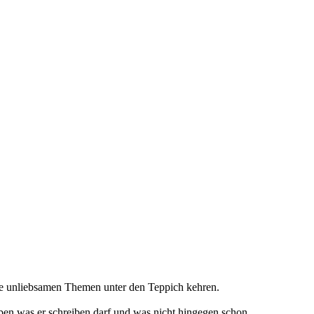
lle unliebsamen Themen unter den Teppich kehren.
en was er schreiben darf und was nicht hingegen schon.