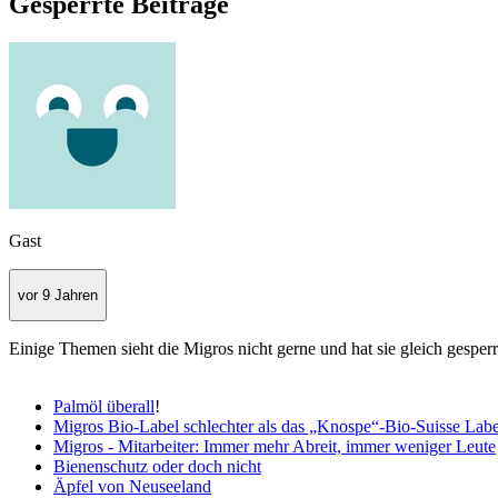
Gesperrte Beiträge
Gast
vor 9 Jahren
Einige Themen sieht die Migros nicht gerne und hat sie gleich gesperrt
Palmöl überall
!
Migros Bio-Label schlechter als das „Knospe“-Bio-Suisse Labe
Migros - Mitarbeiter: Immer mehr Abreit, immer weniger Leute
Bienenschutz oder doch nicht
Äpfel von Neuseeland