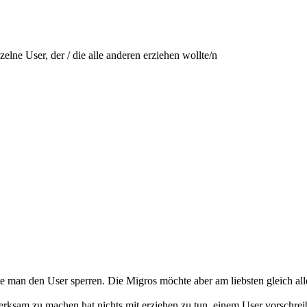
lne User, der / die alle anderen erziehen wollte/n
e man den User sperren. Die Migros möchte aber am liebsten gleich a
ksam zu machen hat nichts mit erziehen zu tun, einem User vorschreib