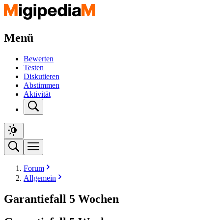
Menü
Bewerten
Testen
Diskutieren
Abstimmen
Aktivität
Forum
Allgemein
Garantiefall 5 Wochen