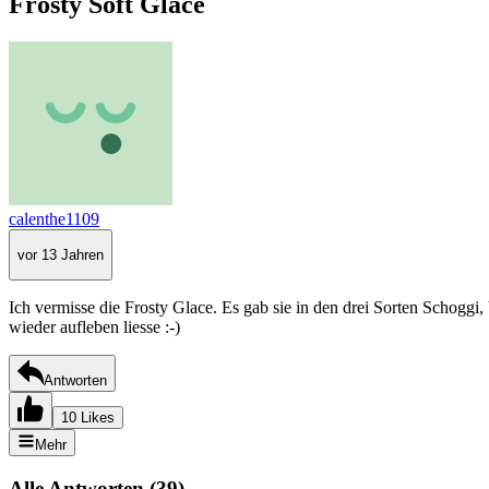
Frosty Soft Glace
calenthe1109
vor 13 Jahren
Ich vermisse die Frosty Glace. Es gab sie in den drei Sorten Schoggi
wieder aufleben liesse :-)
Antworten
10 Likes
Mehr
Alle Antworten
(
39
)