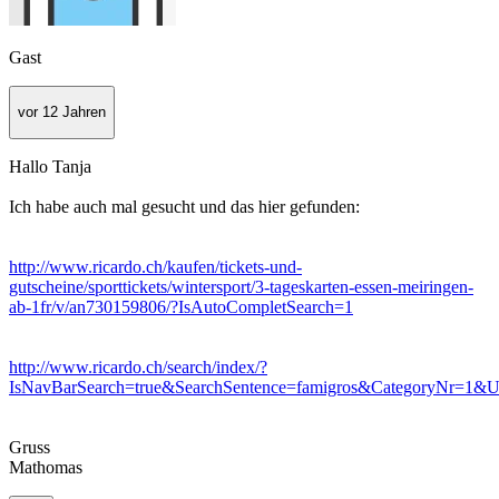
Gast
vor 12 Jahren
Hallo Tanja
Ich habe auch mal gesucht und das hier gefunden:
http://www.ricardo.ch/kaufen/tickets-und-
gutscheine/sporttickets/wintersport/3-tageskarten-essen-meiringen-
ab-1fr/v/an730159806/?IsAutoCompletSearch=1
http://www.ricardo.ch/search/index/?
IsNavBarSearch=true&SearchSentence=famigros&CategoryNr=1&Us
Gruss
Mathomas