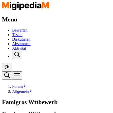
Menü
Bewerten
Testen
Diskutieren
Abstimmen
Aktivität
Forum
Allgemein
Famigros Wttbewerb