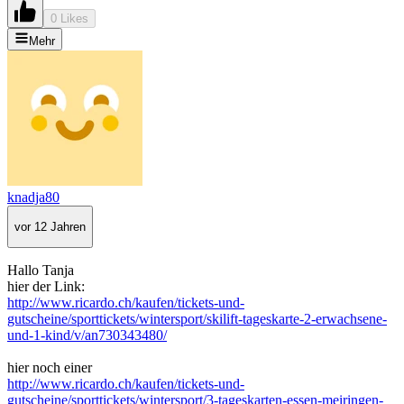
0 Likes
Mehr
knadja80
vor 12 Jahren
Hallo Tanja
hier der Link:
http://www.ricardo.ch/kaufen/tickets-und-
gutscheine/sporttickets/wintersport/skilift-tageskarte-2-erwachsene-
und-1-kind/v/an730343480/
hier noch einer
http://www.ricardo.ch/kaufen/tickets-und-
gutscheine/sporttickets/wintersport/3-tageskarten-essen-meiringen-