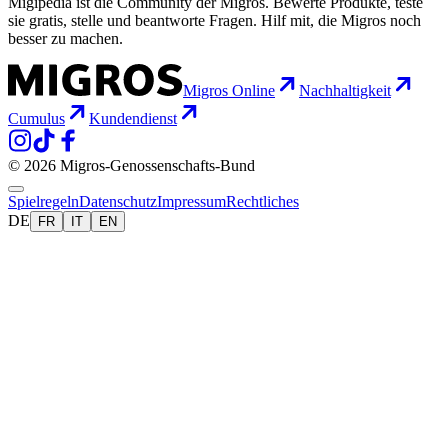
Migipedia ist die Community der Migros. Bewerte Produkte, teste
sie gratis, stelle und beantworte Fragen. Hilf mit, die Migros noch
besser zu machen.
Migros Online
Nachhaltigkeit
Cumulus
Kundendienst
© 2026 Migros-Genossenschafts-Bund
Spielregeln
Datenschutz
Impressum
Rechtliches
DE
FR
IT
EN