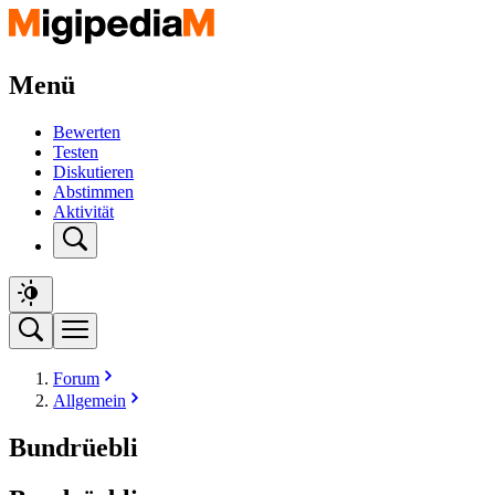
Menü
Bewerten
Testen
Diskutieren
Abstimmen
Aktivität
Forum
Allgemein
Bundrüebli