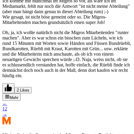
Ich komme mir manchmal im Migros so vor, als wäre ich im
Mediamarkt, fehlt nur noch die Antwort "ist nicht meine Abteilung"
(aber man hängt dann genau in dieser Abteilung rum) ;-)
Wie gesagt, ist nicht böse gemeint oder so. Die Migros-
Mitarbeitenden machen grundsätzlich einen super Job!
Oh, ja, ich wollte natürlich nicht die Migros Mitarbeitenden "runter
machen". Aber es war schon ein bisschen zum Lächeln, wie ich
rund 15 Minuten mit Worten sowie Händen und Füssen Bundrüebli,
Bundkarotten, Rüebli mit Kraut, Karotten mit Grün... usw. erklärte
und die Mitarbeiterin mich anschaute, als ob ich von einem
neuartigen Gewächs sprechen würde ;-D. Naja, weiss nicht, ob sie
es schlussendlich verstanden hat, hoffe einfach, die Rüebli finde ich
demnächst doch noch auch in der Mall, denn dort kaufen wir recht
häufig ein.
2 Likes
Mehr
←
1
2
→