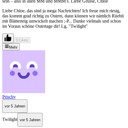
sein – also in allen MM und MMM’s. Liebe Grüsse, Chloe
Liebe Chloe, das sind ja mega Nachrichten! Ich freue mich riesig,
das kommt grad richtig zu Ostern, dann können wir nämlich Rüebli
mit Blätterteig umwickelt machen ;-P... Danke vielmals und schon
im Voraus schöne Ostertage dir! Lg, "Twilight"
0 Likes
Mehr
Prischy
vor 5 Jahren
Twilight
vor 5 Jahren