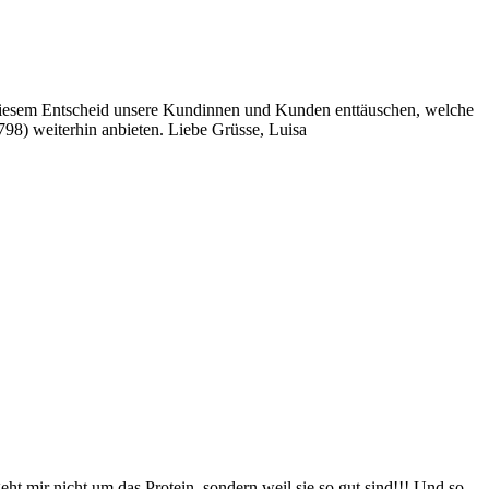
mit diesem Entscheid unsere Kundinnen und Kunden enttäuschen, welche
798) weiterhin anbieten. Liebe Grüsse, Luisa
geht mir nicht um das Protein, sondern weil sie so gut sind!!! Und so