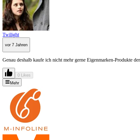
Twilight
vor 7 Jahren
Genau deshalb kaufe ich nicht mehr gerne Eigenmarken-Produkte der M
0 Likes
Mehr