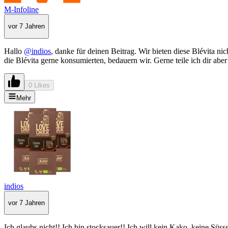
M-Infoline
vor 7 Jahren
Hallo
@indios
, danke für deinen Beitrag. Wir bieten diese Blévita 
die Blévita gerne konsumierten, bedauern wir. Gerne teile ich dir ab
0 Likes
Mehr
indios
vor 7 Jahren
Ich glaubs nicht!! Ich bin stocksauer!! Ich will kein Kako, keine Süss