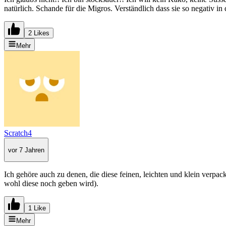
natürlich. Schande für die Migros. Verständlich dass sie so negativ 
2 Likes
Mehr
Scratch4
vor 7 Jahren
Ich gehöre auch zu denen, die diese feinen, leichten und klein verpac
wohl diese noch geben wird).
1 Like
Mehr