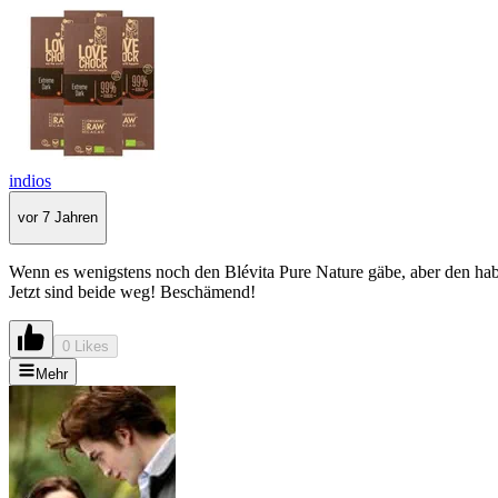
indios
vor 7 Jahren
Wenn es wenigstens noch den Blévita Pure Nature gäbe, aber den haben 
Jetzt sind beide weg! Beschämend!
0 Likes
Mehr