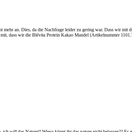
nicht mehr an. Dies, da die Nachfrage leider zu gering war. Dass wir 
er mit, dass wir die Blévita Protein Kakao Mandel (Artikelnummer 1101.
e, ich will das Nature!! Wieso könnt ihr das nature nicht belassen?? Es 