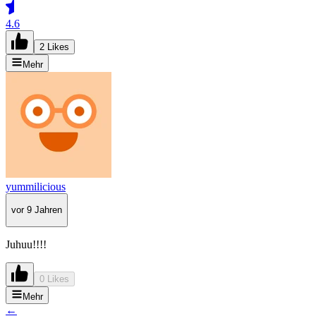
4.6
2 Likes
Mehr
yummilicious
vor 9 Jahren
Juhuu!!!!
0 Likes
Mehr
←