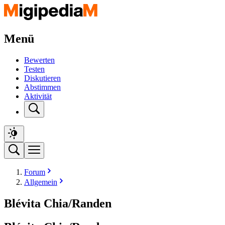
Menü
Bewerten
Testen
Diskutieren
Abstimmen
Aktivität
Forum
Allgemein
Blévita Chia/Randen