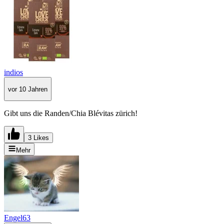
indios
vor 10 Jahren
Gibt uns die Randen/Chia Blévitas zürich!
3 Likes
Mehr
Engel63