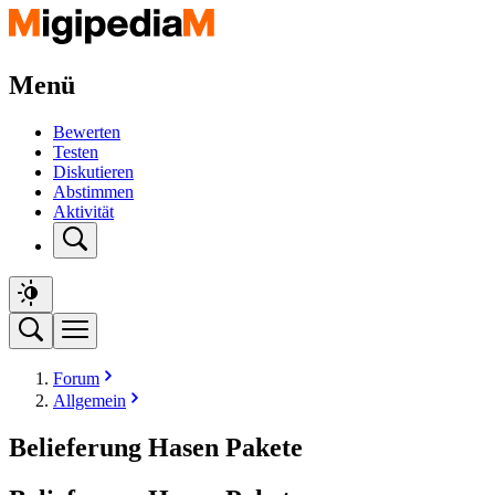
Menü
Bewerten
Testen
Diskutieren
Abstimmen
Aktivität
Forum
Allgemein
Belieferung Hasen Pakete