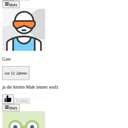
Mehr
Gast
vor 11 Jahren
ja die letzten Male immer seufz
0 Likes
Mehr