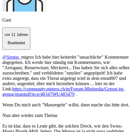
Gast
vor 11 Jahren
Bearbeitet
@Sergio
_migros Ich habe hier keinerlei "unsachliche" Kommentare
abgegeben. Ich werde hier ständig mit Kommentaren, wie
"Arroganz, Besserwisser, Meckerei... Das haben Sie sich alles selber
zuzuschreiben." und verblödeten "smylies" angepöpelt! Ich habe
extra angeregt, dass ein Threat angelegt wird in dem enrad007 und
andere, ungestört, über mich herziehen können ... hier ist der
Link:
https://community.migros.ch/m/Forum-Migipedia/Genug-ist-
genug-braistuff/m-p/483479#U483479
.
Wenn Du mich auch "Massregeln" willst, dann mache das bitte dort.
Nun aber wieder zum Thema:
Es ist klar, dass es Leute gibt, die solchen Dreck, wie den Swiss-
Mania Plastik-Müll, lieben. Die Migros ist ja nicht ganz verblödet