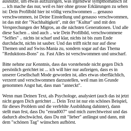
ausnütze, um etwas aufzuzeigen, was irgendwie sympthomatisch ist
... ich mache das nur, weil es hier ohne grosse Erklärungen zu sehen
ist: Dein Profilbild hier ist völlig verschwommen ... genauso
verschwommen, ist Deine Einstellung und genauso verschwommen,
ist das mit der "Nachhaltigkeit", mit der "Kultur" und mit den
Versprechungen der Migros, an die nächsten Generationen. Und alle
diese Sachen .. sind auch .. wie Dein Profilbild, verschwommene
"Selfies" .. nichts ist scharf und klar, nichts ist bis zum Ende
durchdacht, nichts ist sauber. Und das trifft nicht nur auf diese
Themen und auf Swiss-Mania zu, sondern sogar auf das Thema
"Reduktions-Bons" zu. Fast Alles ist verschwommen und unscharf.
Bitte nehme zur Kenntnis, dass das vorstehende nicht gegen Dich
persönlich gerichtet ist ... ich will hier nur aufzeigen, dass es in
unserer Gesellschaft Mode geworden ist, alles etwas oberflächlich,
verzerrt und verschwommen darzustellen, weil man im Grunde
genommen Angst hat, dass man "anneckt".
Wenn man Deinen Text, als Psychologe, analysiert (auch das ist jetzt
nicht gegen Dich gerichtet ... Dein Text ist nur ein schönes Beispiel,
für dieses Problem und die verfehlte Ausbildung dahinter), dann
stellt man fest, dass Du "enrad007" und mich zurechtweisst und das
dadurch abschwächst, dass Du mit "lieber" anfängst und dann, mit
dem "schönen Tag" wünschen aufhörst.