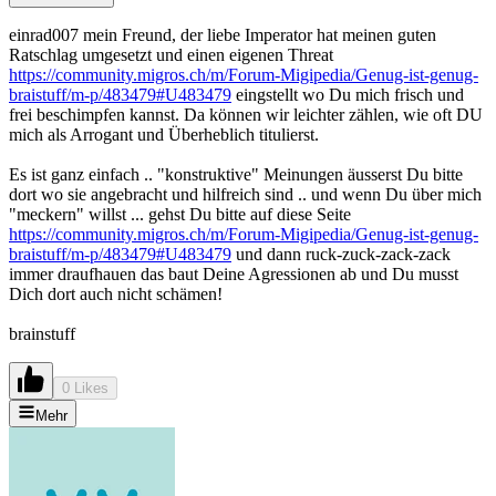
einrad007 mein Freund, der liebe Imperator hat meinen guten
Ratschlag umgesetzt und einen eigenen Threat
https://community.migros.ch/m/Forum-Migipedia/Genug-ist-genug-
braistuff/m-p/483479#U483479
eingstellt wo Du mich frisch und
frei beschimpfen kannst. Da können wir leichter zählen, wie oft DU
mich als Arrogant und Überheblich titulierst.
Es ist ganz einfach .. "konstruktive" Meinungen äusserst Du bitte
dort wo sie angebracht und hilfreich sind .. und wenn Du über mich
"meckern" willst ... gehst Du bitte auf diese Seite
https://community.migros.ch/m/Forum-Migipedia/Genug-ist-genug-
braistuff/m-p/483479#U483479
und dann ruck-zuck-zack-zack
immer draufhauen das baut Deine Agressionen ab und Du musst
Dich dort auch nicht schämen!
brainstuff
0 Likes
Mehr