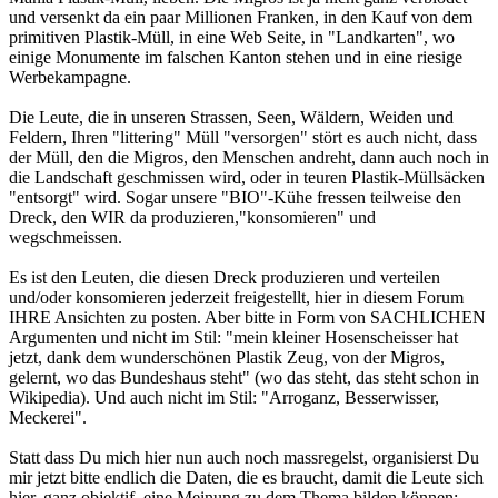
und versenkt da ein paar Millionen Franken, in den Kauf von dem
primitiven Plastik-Müll, in eine Web Seite, in "Landkarten", wo
einige Monumente im falschen Kanton stehen und in eine riesige
Werbekampagne.
Die Leute, die in unseren Strassen, Seen, Wäldern, Weiden und
Feldern, Ihren "littering" Müll "versorgen" stört es auch nicht, dass
der Müll, den die Migros, den Menschen andreht, dann auch noch in
die Landschaft geschmissen wird, oder in teuren Plastik-Müllsäcken
"entsorgt" wird. Sogar unsere "BIO"-Kühe fressen teilweise den
Dreck, den WIR da produzieren,"konsomieren" und
wegschmeissen.
Es ist den Leuten, die diesen Dreck produzieren und verteilen
und/oder konsomieren jederzeit freigestellt, hier in diesem Forum
IHRE Ansichten zu posten. Aber bitte in Form von SACHLICHEN
Argumenten und nicht im Stil: "mein kleiner Hosenscheisser hat
jetzt, dank dem wunderschönen Plastik Zeug, von der Migros,
gelernt, wo das Bundeshaus steht" (wo das steht, das steht schon in
Wikipedia). Und auch nicht im Stil: "Arroganz, Besserwisser,
Meckerei".
Statt dass Du mich hier nun auch noch massregelst, organisierst Du
mir jetzt bitte endlich die Daten, die es braucht, damit die Leute sich
hier, ganz objektif, eine Meinung zu dem Thema bilden können: