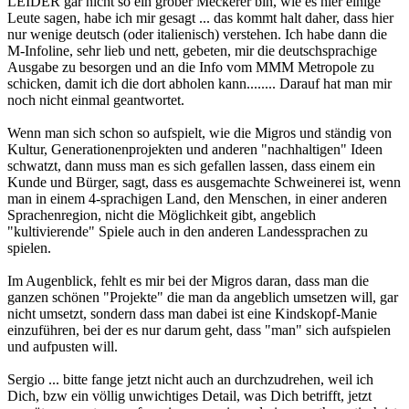
LEIDER gar nicht so ein grober Meckerer bin, wie es hier einige
Leute sagen, habe ich mir gesagt ... das kommt halt daher, dass hier
nur wenige deutsch (oder italienisch) verstehen. Ich habe dann die
M-Infoline, sehr lieb und nett, gebeten, mir die deutschsprachige
Ausgabe zu besorgen und an die Info vom MMM Metropole zu
schicken, damit ich die dort abholen kann........ Darauf hat man mir
noch nicht einmal geantwortet.
Wenn man sich schon so aufspielt, wie die Migros und ständig von
Kultur, Generationenprojekten und anderen "nachhaltigen" Ideen
schwatzt, dann muss man es sich gefallen lassen, dass einem ein
Kunde und Bürger, sagt, dass es ausgemachte Schweinerei ist, wenn
man in einem 4-sprachigen Land, den Menschen, in einer anderen
Sprachenregion, nicht die Möglichkeit gibt, angeblich
"kultivierende" Spiele auch in den anderen Landessprachen zu
spielen.
Im Augenblick, fehlt es mir bei der Migros daran, dass man die
ganzen schönen "Projekte" die man da angeblich umsetzen will, gar
nicht umsetzt, sondern dass man dabei ist eine Kindskopf-Manie
einzuführen, bei der es nur darum geht, dass "man" sich aufspielen
und aufpusten will.
Sergio ... bitte fange jetzt nicht auch an durchzudrehen, weil ich
Dich, bzw ein völlig unwichtiges Detail, was Dich betrifft, jetzt