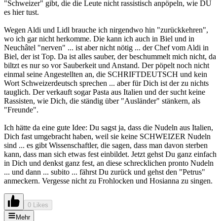
"Schweizer" gibt, die die Leute nicht rassistisch anpöpeln, wie DU
es hier tust.
Wegen Aldi und Lidl brauche ich nirgendwo hin "zurückkehren",
wo ich gar nicht herkomme. Die kann ich auch in Biel und in
Neuchâtel "nerven" ... ist aber nicht nötig ... der Chef vom Aldi in
Biel, der ist Top. Da ist alles sauber, der beschummelt mich nicht, da
biltzt es nur so vor Sauberkeit und Anstand. Der pöpelt noch nicht
einmal seine Angestellten an, die SCHRIFTDEUTSCH und kein
Wort Schweizerdeutsch sprechen ... aber für Dich ist der zu nichts
tauglich. Der verkauft sogar Pasta aus Italien und der sucht keine
Rassisten, wie Dich, die ständig über "Ausländer" stänkern, als
"Freunde".
Ich hätte da eine gute Idee: Du sagst ja, dass die Nudeln aus Italien,
Dich fast umgebracht haben, weil sie keine SCHWEIZER Nudeln
sind ... es gibt Wissenschaftler, die sagen, dass man davon sterben
kann, dass man sich etwas fest einbildet. Jetzt gehst Du ganz einfach
in Dich und denkst ganz fest, an diese schrecklichen pronto Nudeln
... und dann ... subito ... fährst Du zurück und gehst den "Petrus"
anmeckern. Vergesse nicht zu Frohlocken und Hosianna zu singen.
0 Likes
Mehr