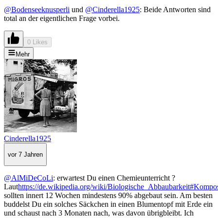
@Bodenseeknusperli
und
@Cinderella1925
: Beide Antworten sind
total an der eigentlichen Frage vorbei.
0 Likes
Mehr
Cinderella1925
vor 7 Jahren
@AlMiDeCoLi
: erwartest Du einen Chemieunterricht ?
Laut
https://de.wikipedia.org/wiki/Biologische_Abbaubarkeit#Kompos
sollten innert 12 Wochen mindestens 90% abgebaut sein. Am besten
buddelst Du ein solches Säckchen in einen Blumentopf mit Erde ein
und schaust nach 3 Monaten nach, was davon übrigbleibt. Ich