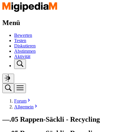
Menü
Bewerten
Testen
Diskutieren
Abstimmen
Aktivität
Forum
Allgemein
—.05 Rappen-Säckli - Recycling