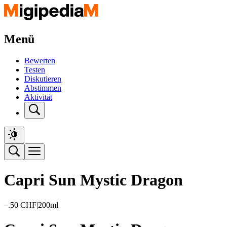
Menü
Bewerten
Testen
Diskutieren
Abstimmen
Aktivität
Capri Sun Mystic Dragon
–.50
CHF
|
200ml