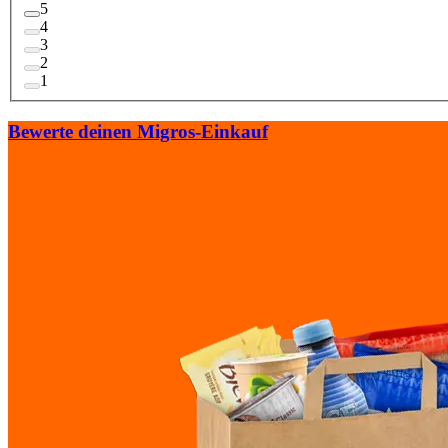
5
4
3
2
1
Bewerte deinen Migros-Einkauf