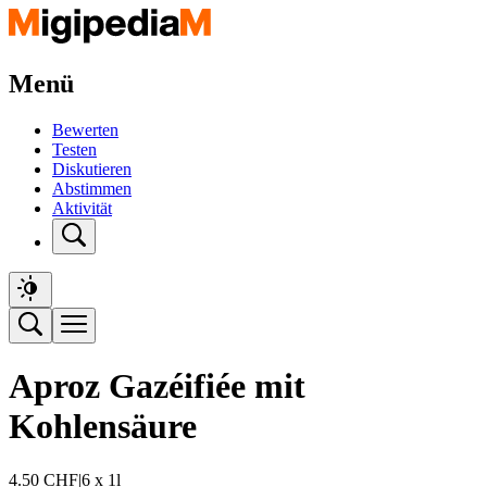
Menü
Bewerten
Testen
Diskutieren
Abstimmen
Aktivität
Aproz Gazéifiée mit
Kohlensäure
4.50
CHF
|
6 x 1l