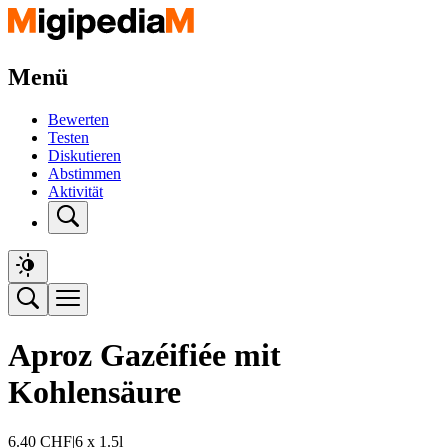
Menü
Bewerten
Testen
Diskutieren
Abstimmen
Aktivität
Aproz Gazéifiée mit
Kohlensäure
6.40
CHF
|
6 x 1.5l