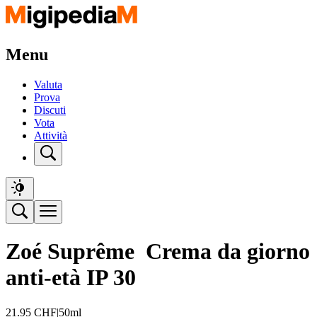
Menu
Valuta
Prova
Discuti
Vota
Attività
Zoé Suprême Crema da giorno
anti-età IP 30
21.95
CHF
|
50ml