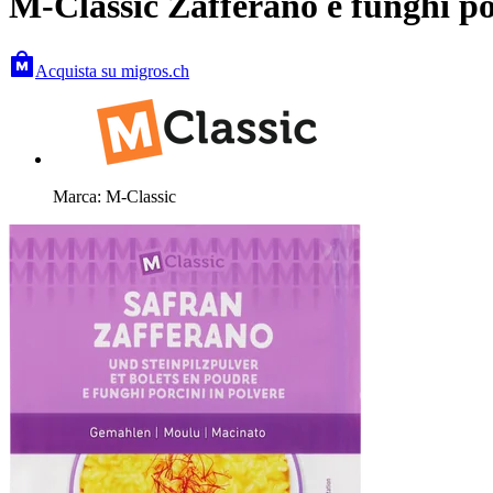
M-Classic Zafferano e funghi po
Acquista su migros.ch
Marca: M-Classic