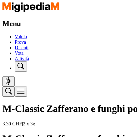
Menu
Valuta
Prova
Discuti
Vota
Attività
M-Classic Zafferano e funghi po
3.30
CHF
|
2 x 3g