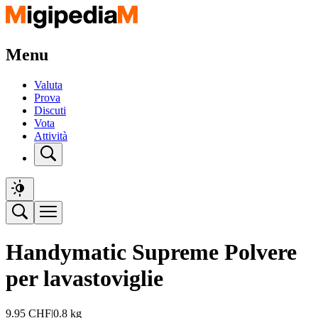
Menu
Valuta
Prova
Discuti
Vota
Attività
Handymatic Supreme Polvere
per lavastoviglie
9.95
CHF
|
0.8 kg