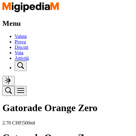
Menu
Valuta
Prova
Discuti
Vota
Attività
Gatorade Orange Zero
2.70
CHF
|
500ml