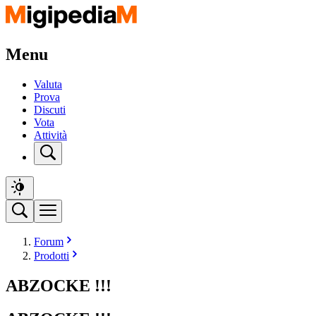
Menu
Valuta
Prova
Discuti
Vota
Attività
Forum
Prodotti
ABZOCKE !!!