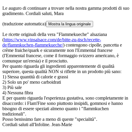
Le auguro di continuare a trovare nella nostra gamma prodotti di suo
gradimento. Cordiali saluti, Mara
(traduzione automatica)
Mostra la lingua originale
Le ricette originali della vera "Flammekueche" alsaziana
(
https://www.vinsalsace.com/de/bitte-zu-tisch/recette-
de/flammkuchen-flammekueche/
) contengono cipolle, pancetta e
crème fraiche/quark e sicuramente non l'Emmental francese
(l'Emmental francese, come il formaggio svizzero americano, è
comunque un'eresia) e il prosciutto.
Per quanto riguarda gli ingredienti apparentemente di qualità
superiore, questa qualità NON si riflette in un prodotto più sano:
1) Stessa quantità di calorie e grassi
2) Solo un po' meno carboidrati
3) Più sale
4) Nessuna fibra
E per quanto riguarda l'esperienza gustativa, sono completamente in
disaccordo: i Flam'Fine sono piuttosto insipidi, gommosi e hanno
bisogno di essere speziati almeno quanto i "flammkuchen
tradizionali".
Posso benissimo fare a meno di queste "specialità".
Cordiali saluti all'Infoline. Jean-Marie