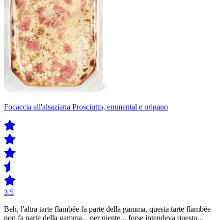
Focaccia all'alsaziana Prosciutto, emmental e origano
3.5
Beh, l'altra tarte flambée fa parte della gamma, questa tarte flambée
non fa parte della gamma... per niente... forse intendeva questo...