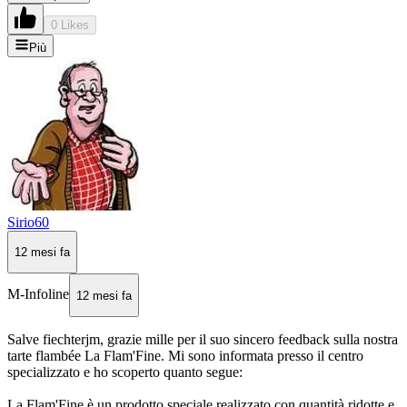
0 Likes
Più
Sirio60
12 mesi fa
M-Infoline
12 mesi fa
Salve fiechterjm, grazie mille per il suo sincero feedback sulla nostra
tarte flambée La Flam'Fine. Mi sono informata presso il centro
specializzato e ho scoperto quanto segue:
La Flam'Fine è un prodotto speciale realizzato con quantità ridotte e