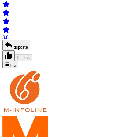
3.8
Risposte
0 Likes
Più