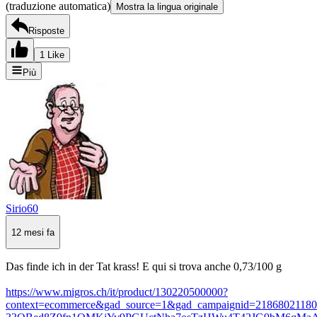
(traduzione automatica)
Mostra la lingua originale
Risposte
1 Like
Più
Sirio60
12 mesi fa
Das finde ich in der Tat krass! E qui si trova anche 0,73/100 g
https://www.migros.ch/it/product/130220500000?
context=ecommerce&gad_source=1&gad_campaignid=21868021