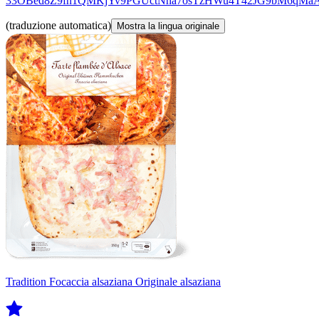
33OBed8Z9fn1QMKjYv9PGUctNha7osTzHWu4T42JG9bM6qMa
(traduzione automatica)
Mostra la lingua originale
Tradition Focaccia alsaziana Originale alsaziana