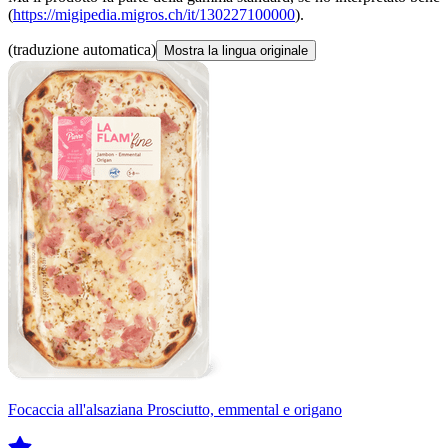
(
https://migipedia.migros.ch/it/130227100000
).
(traduzione automatica)
Mostra la lingua originale
Focaccia all'alsaziana Prosciutto, emmental e origano