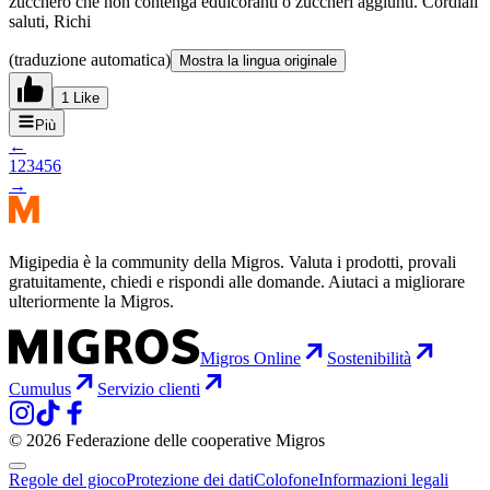
zucchero che non contenga edulcoranti o zuccheri aggiunti. Cordiali
saluti, Richi
(traduzione automatica)
Mostra la lingua originale
1 Like
Più
←
1
2
3
4
5
6
→
Migipedia è la community della Migros. Valuta i prodotti, provali
gratuitamente, chiedi e rispondi alle domande. Aiutaci a migliorare
ulteriormente la Migros.
Migros Online
Sostenibilità
Cumulus
Servizio clienti
© 2026 Federazione delle cooperative Migros
Regole del gioco
Protezione dei dati
Colofone
Informazioni legali