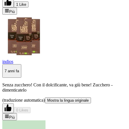
1 Like
Più
indios
7 anni fa
Senza zucchero! Con il dolcificante, va giù bene! Zucchero -
dimenticatelo
(traduzione automatica)
Mostra la lingua originale
0 Likes
Più