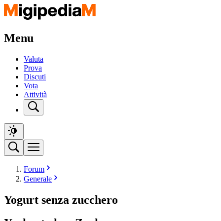
Menu
Valuta
Prova
Discuti
Vota
Attività
Forum
Generale
Yogurt senza zucchero