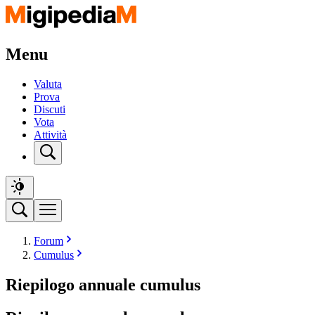
Menu
Valuta
Prova
Discuti
Vota
Attività
Forum
Cumulus
Riepilogo annuale cumulus