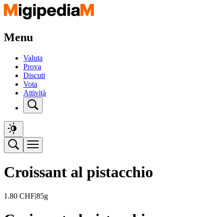
Menu
Valuta
Prova
Discuti
Vota
Attività
Croissant al pistacchio
1.80
CHF
|
85g