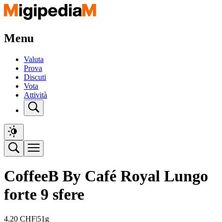
Menu
Valuta
Prova
Discuti
Vota
Attività
CoffeeB By Café Royal Lungo
forte 9 sfere
4.20
CHF
|
51g