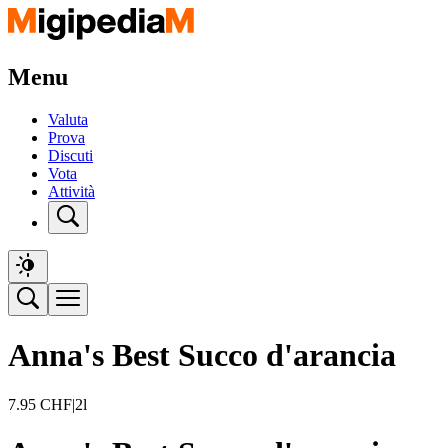
Menu
Valuta
Prova
Discuti
Vota
Attività
Anna's Best Succo d'arancia
7.95
CHF
|
2l