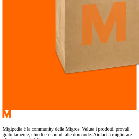
Migipedia è la community della Migros. Valuta i prodotti, provali
gratuitamente, chiedi e rispondi alle domande. Aiutaci a migliorare