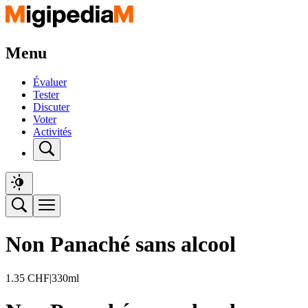
Menu
Évaluer
Tester
Discuter
Voter
Activités
Non Panaché sans alcool
1.35
CHF
|
330ml