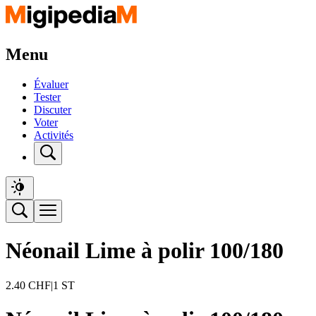
Menu
Évaluer
Tester
Discuter
Voter
Activités
Néonail Lime à polir 100/180
2.40
CHF
|
1 ST